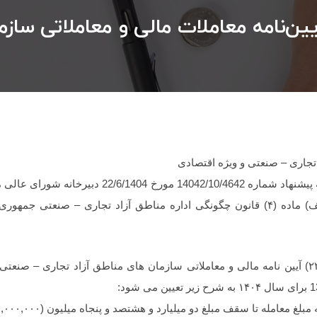
تجاری – صنعتی و ویژه اقتصادی
هیئت وزیران در جلسه 1404/7/2 به پیشنهاد شماره /10/4642
۱- نصاب معاملات موضوع ماده (۲۲) آیین نامه مالی و معاملاتی سازمان های مناطق آزاد تجا
له تا سقف مبلغ دو میلیارد و هشتصد و پنجاه میلیون (۲,۸۵۰,۰۰۰,۰۰۰) ریال باشد.