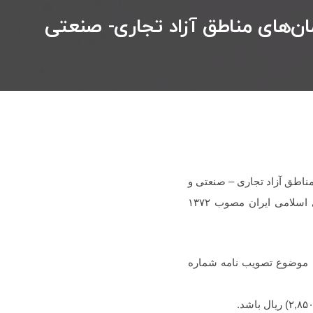
14042 مورخ 22/6/1404 دبیرخانه شورای عالی مناطق آزاد تجاری – صنعتی و
ویژه اقتصادی و به استناد بند (الف) ماده (۴) قانون چگونگی اداره مناطق آزاد تجاری – صنعتی جمهوری اسلامی ایران مصوب ۱۳۷۲
ری – صنعتی موضوع تصویب نامه شماره