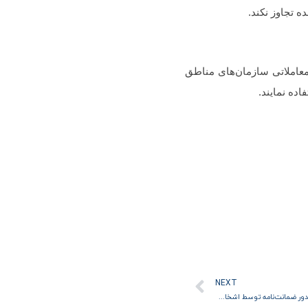
 تجاوز نکند.
 نصاب معاملات سالانه موضوع ماده (۲۲) آیین‌نامه مالی معاملاتی سازمان‌های مناطق
ده نمایند.
بعدی
NEXT
رای شورا درخصوص معافیت درآمد حاصل از کارمزد صدور ضمانت‌نامه توسط اشخاص موضوع جزء (7) بند (ب) ماده (9) قانون مالیات بر ارزش افزوده مصوب