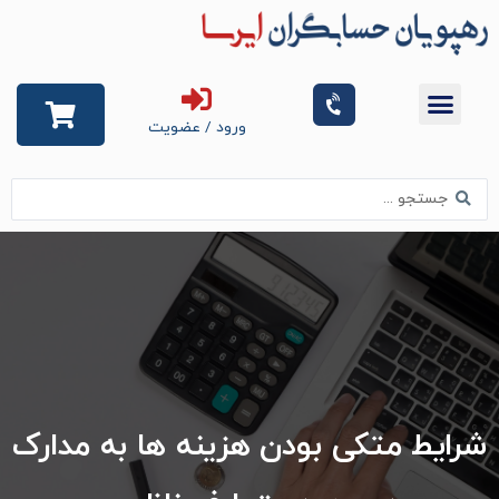
رش
ه
حتوا
منو
سبد
خرید
ورود / عضویت
خدمات ما
صفحه اصلی
درباره حسابگران ایرسا
قوانین مالیاتی
مقالات آموزشی
مشاوره و کوچینگ
جستجو...
شرایط متکی بودن هزینه ها به مدارک