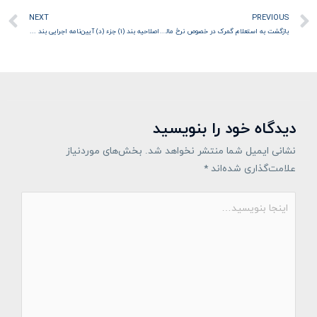
قبلی
ب
NEXT
PREVIOUS
بازگشت به استعلام گمرک در خصوص نرخ مالیات بر ارزش افزوده در مرحله واردات بنزین سوپر توسط بخش خصوصی
اصلاحیه بند (1) جزء (د) آیین‌نامه اجرایی بند (8) ماده (148) قانون مالیات‌های مستقیم
دیدگاه‌ خود را بنویسید
نشانی ایمیل شما منتشر نخواهد شد.
بخش‌های موردنیاز
علامت‌گذاری شده‌اند
*
اینجا
بنویسید…