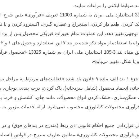
 ضوابط ابلاغی را مراعات نمایند.
بر همین اساس، به موجب بند 3-33 استاندارد ملی ایران به شماره 
کردن، طعم دار کردن، استخراج و عصاره گیری، اکسترود‌ کردن و یا ترک
 توجهی تغییر دهد، این عملیات تمام تغییرات فیزیکی محصول پس از برد
بند
نیز شامل می شود». همچنین طبق مفاد بند 
ا شکل، تغییر می‌یابد».
2- از سوی دیگر به موجب تبصره جزء ۱ بند الف ماده ۹ قانون یاد شده «فعالیت‌های مر
، انجماد محصول (شامل سردخانه)، پاک کردن، درجه‌ بندی، بوجاری بذو
 همگن‌‌سازی، خشک ‌کردن انواع محصولات مانند چای، کشمش و خرما با
ی، فرآوری محصولات کشاورزی محسوب نمی‌‌شود. ارائه خدمات مزبور 
مل قراردادن جمیع احکام قانونی ذی ربط (مندرج در بندهای فوق) و در ر
ق فرآوری محصولات کشاورزی» مطابق تعاریف مندرج در قوانین (استاند