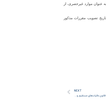
صره جزء ۱ بند الف ماده ۹ قانون ارزش افزوده به عنوان موارد غیرحصری، از
گزین کلیه مقررات مغایر از جمله بخشنامه شماره 200/1403/16 مورخ 1403/07/22 از تاریخ تصویب مقررات مذکور
بعدی
NEXT
تفویض اختیار بخشودگی جرائم قابل‌بخشش موضوع قانون مالیات‌های مستقیم و مالیات بر ارزش‌افزوده