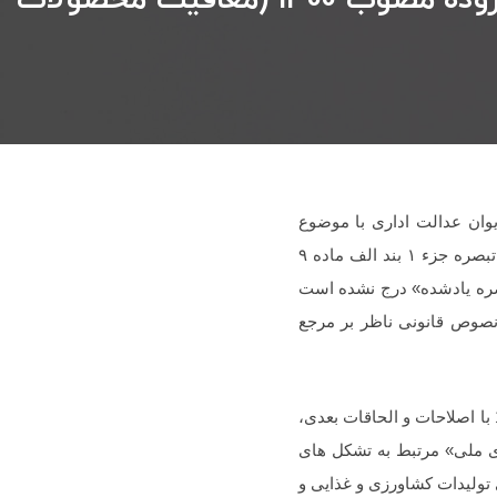
 1404/04/24 و 6425 مورخ 1404/07/01 هیات عمومی دیوان عدالت اداری با موضوع
ابطال بخشنامه شماره 200/1403/16 مورخ 1403/07/22 (معافیت مالیاتی محصولات فرآوری نشده موضوع تبصره جزء ۱ بند الف ماده ۹
بصره یادشده» درج نشده است
 نصوص قانونی ناظر بر مرجع
1- به موجب تبصره (1) ماده (6) قانون افزایش بهره وری بخش کشاورزی و منابع طبیعی مصوب 1389/04/23 با اصلاحات و الحاقات بعدی،
ی ملی» مرتبط به تشکل های
 تولیدات کشاورزی و غذایی و