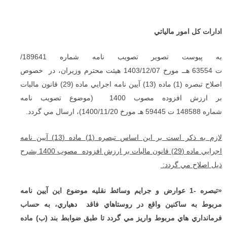
ادارات کل امور مالياتي
به پيوست تصوير تصويب نامه شماره 189641/
ت 63554 هــ مورخ 1403/12/07 هيئت محترم وزيران، در خصوص
اصلاح تبصره (1) ماده (13) آيين نامه اجرايي ماده (29) قانون ماليات
بر ارزش افزوده مصوب 1400 (موضوع تصويب نامه
شماره 148588 ت 59445 هـ مورخ 1400/11/20)، ارسال مي گردد.
لازم به ذکر است بر اين اساس تبصره (
1
) ماده (
13
) آيين نامه
اجرايي ماده (
29
) قانون ماليات بر ارزش افزوده مصوب
1400
بشرح
ذيل اصلاح مي گردد:
«تبصره
-1
عوارض و جرايم وسائط نقليه موضوع اين آيين نامه
مربوط به ساکنين واقع در روستاهاي فاقد دهياري، به حساب
فرمانداري هاي مربوط واريز مي گردد تا طبق ضوابط بند (ب) ماده