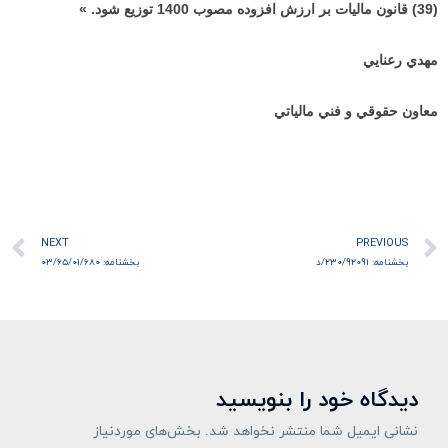
(
39
) قانون ماليات بر ارزش افزوده مصوب
1400
توزيع شود.
»
مهدي رعنايي
معاون حقوقي و فني مالياتي
قبلی
ب
NEXT
PREVIOUS
بخشنامه: 230/92091/د
بخشنامه: 03/65/01/680
دیدگاه‌ خود را بنویسید
نشانی ایمیل شما منتشر نخواهد شد.
بخش‌های موردنیاز