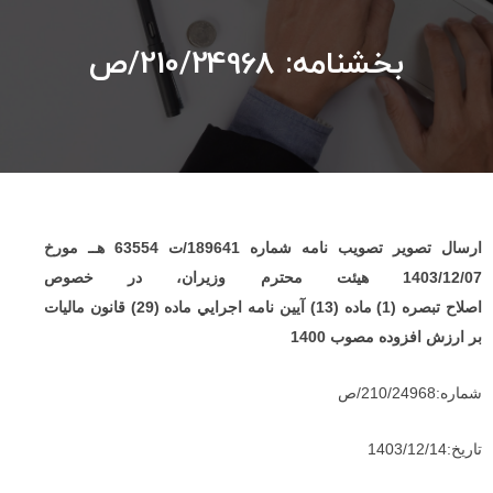
بخشنامه: 210/24968/ص
ارسال تصوير تصويب نامه شماره 189641/ت 63554 هــ مورخ
1403/12/07 هيئت محترم وزيران، در خصوص
اصلاح تبصره (1) ماده (13) آيين نامه اجرايي ماده (29) قانون ماليات
بر ارزش افزوده مصوب 1400
شماره:210/24968/ص
تاريخ:1403/12/14