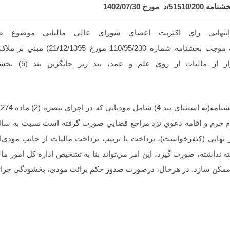
بخشنامه
200
/
51510
/د مورخ
1402/07/30
17مورخ 16/12/1395 (ابلاغي به موجب بخشنامه
ب
ام جرم و اقامه دعوي نزد مراجع قضايي صورت گرفته است نسبت به سال
ر نهايي (کيفرخواست)، پرداخت يا ترتيب پرداخت ماليات از جانب مودي
ه نداشته، صورت گيرد، اين امر مي‌تواند بنا به تشخيص اداره کل امور ما
ممکن سازد. در هرحال، درصورت صدور حکم برائت مودي، بخشودگي جرائم 