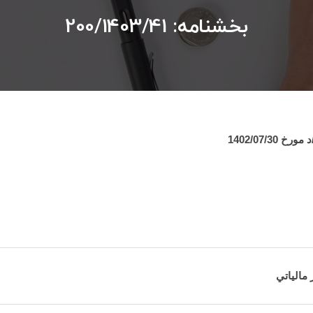
بخشنامه: 200/1403/41
 مالياتي