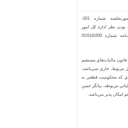
در راستاي مفاد قسمت انتهايي راي اکثريت اعضاي شوراي عالي مالياتي موضوع صورتجلسه شماره 201-
 شماره 110/95/230 مورخ 21/12/1395) مبني بر ملاک بودن نظر اداره کل امور
مالياتي در تشخيص قصد فرار از ماليات از روي علم و عمد، بند زير جايگزين بند (5) بخشنامه شماره 51510/200/
خشودگي جرائم موضوع اين بخشنامه(به استثناي بند 4) شامل مودياني که در اجراي تبصره (2) ماده 274 قانون ماليات‌هاي مستقيم
 مربوط، جاري نمي‌باشد.
‌اي که محکوميت قطعي به
لياتي مربوطه، بيانگر حسن
امکان پذير مي‌باشد.