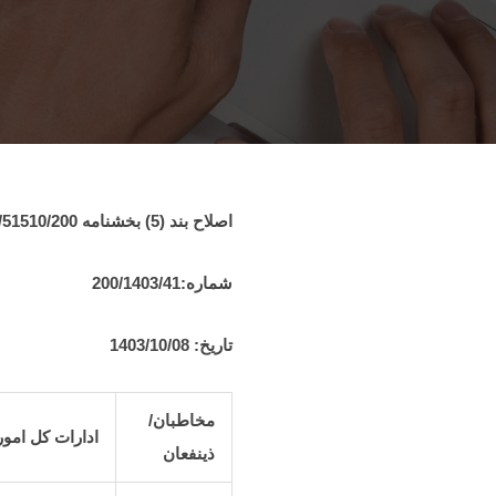
اصلاح بند (5) بخشنامه 51510/200/د مورخ 1402/07/30
شماره:
200/1403/41
تاريخ:
1403/10/08
مخاطبان/
ادارات کل امور
ذينفعان