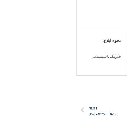
نحوه ابلاغ
:
فيزيکي/سيستمي
بعدی
NEXT
بخشنامه: /200/75227د