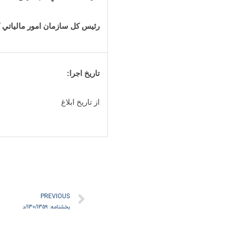
رئيس کل سازمان امور مالياتي 
تاريخ اجرا:
از تاريخ ابلاغ
قبلی
PREVIOUS
بخشنامه: 130/1359/د